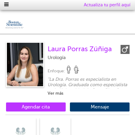
Actualiza tu perfil aquí
Laura Porras Zúñiga
Urología
Enfoque:
"
La Dra. Porras es especialista en
Urología. Graduada como especialista
en la Universidad de Costa Rica. Su
Ver más
práctica está enfocada en el manejo
integral de las enfermedades de la vía
urinaria, cálculos renales,
Agendar cita
Mensaje
incontinencia e infecciones urinarias,
enfermedades de la próstata,
infertilidad masculina, cancer
urológico, entre otras.
"