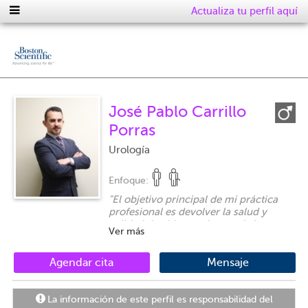
Actualiza tu perfil aquí
José Pablo Carrillo
Porras
Urología
Enfoque:
"
El objetivo principal de mi práctica
profesional es devolver la salud y
calidad de vida a cada uno de los
Ver más
pacientes que acuden a mi consulta y
confían en la ayuda que puedo
brindarles.
"
Agendar cita
Mensaje
La información de este perfil es responsabilidad del