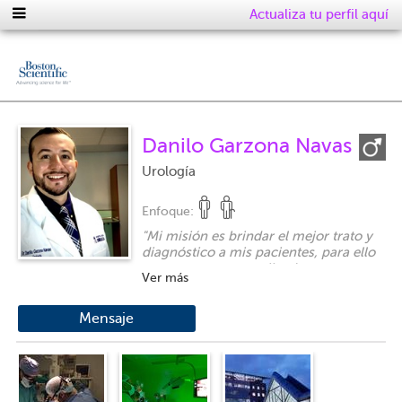
Actualiza tu perfil aquí
Danilo Garzona Navas
Urología
Enfoque:
"
Mi misión es brindar el mejor trato y
diagnóstico a mis pacientes, para ello
me mantengo actualizado y en
Ver más
comunicación con los mismos
aclarando sus dudas, con un trato
respetuoso y accesible en busca de
Mensaje
dirigirnos en conjunto al mejor
tratamiento médico y quirúrgico.
"