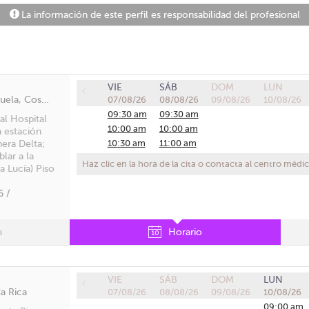
La información de este perfil es responsabilidad del profesional
VIE
SÁB
DOM
LUN
Alajuela, Alajuela, Provincia de Alajuela, Costa Rica
07/08/26
08/08/26
09/08/26
10/08/26
09:30 am
09:30 am
 al Hospital
10:00 am
10:00 am
a estación
10:30 am
11:00 am
nera Delta;
lar a la
11:00 am
11:30 am
Haz clic en la hora de la cita o contacta al centro médi
a Lucía) Piso
11:30 am
12:00 pm
12:00 pm
12:30 pm
 /
12:30 pm
a
Horario
VIE
SÁB
DOM
LUN
a Rica
07/08/26
08/08/26
09/08/26
10/08/26
09:00 am