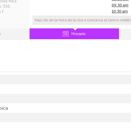
osta Rica
09:30 am
io 316.
10:30 am
 /
11:30 am
Haz clic en la hora de la cita o contacta al centro médi
12:30 pm
01:00 pm
a
Horario
02:00 pm
02:30 pm
03:00 pm
03:30 pm
pica