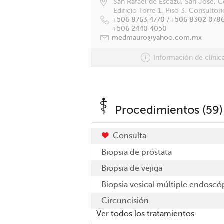
San Rafael de Escazú, San José, C
Edificio Torre 1. Piso 3. Consultor
+506 8763 4770 /
+506 8302 0786
+506 2440 4050
medmauro@yahoo.com.mx
Información de clínic
Procedimientos (59)
Consulta
Biopsia de próstata
Biopsia de vejiga
Biopsia vesical múltiple endoscó
Circuncisión
Ver todos los tratamientos