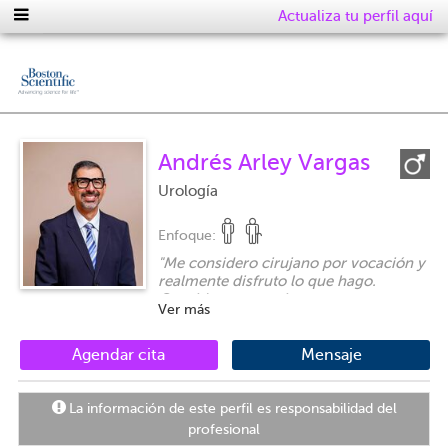
Actualiza tu perfil aquí
Andrés Arley Vargas
Urología
Enfoque:
"
Me considero cirujano por vocación y
realmente disfruto lo que hago.
Considero que es importante
Ver más
transmitir a los pacientes información
correcta y actualizada, de forma
simple y entendible. La sinceridad y
Agendar cita
Mensaje
una buena comunicación son vitales
en la relación médico - paciente.
¡Espero que mis pacientes lo perciban
La información de este perfil es responsabilidad del
así!
"
profesional