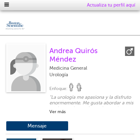
Actualiza tu perfil aquí
Andrea Quirós
Méndez
Medicina General
Urología
Enfoque:
"
La urología me apasiona y la disfruto
enormemente. Me gusta abordar a mis
pacientes de una forma integral y no
Ver más
sólo dirigida a sus enfermedades.
"
Mensaje